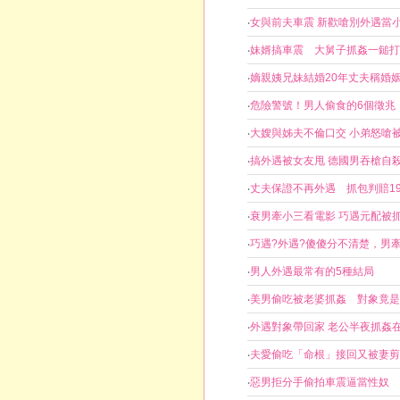
‧
女與前夫車震 新歡嗆別外遇當
‧
妹婿搞車震 大舅子抓姦一鎚打
‧
嫡親姨兄妹結婚20年丈夫稱婚
‧
危險警號！男人偷食的6個徵兆
‧
大嫂與姊夫不倫口交 小弟怒嗆
‧
搞外遇被女友甩 德國男吞槍自
‧
丈夫保證不再外遇 抓包判賠1
‧
衰男牽小三看電影 巧遇元配被
‧
巧遇?外遇?傻傻分不清楚，男
‧
男人外遇最常有的5種結局
‧
美男偷吃被老婆抓姦 對象竟是.
‧
外遇對象帶回家 老公半夜抓姦
‧
夫愛偷吃「命根」接回又被妻剪
‧
惡男拒分手偷拍車震逼當性奴