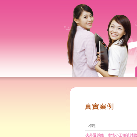
標題
‧
夫外遇訴離 妻懷小王種被討贍