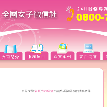
目前位置>
首頁
>
法律常識
>無故裝竊聽器 觸妨害秘密罪