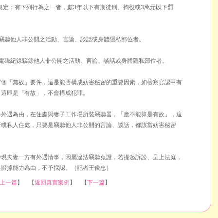
）規定：有下列行為之一者，處3年以下有期徒刑、拘役或3萬元以下罰
、竊聽他人非公開之活動、言論、談話或身體隱私部位者。
或電磁紀錄竊錄他人非公開之活動、言論、談話或身體隱私部位者。
有個「無故」要件，這是能否構成妨害秘密的重要因素，如檢察官認甲有
，這即是「有故」，不會構成犯罪。
子外遇為由，在住處與妻子工作場所裝竊聽器，「應不能算是有故」，這
所或私人住處，只要是竊聽他人非公開的言論、談話，都該當妨害秘密
發現夫妻一方有外遇情事，因屬違法竊聽蒐證，若提起訴訟、呈上法庭，
證據能力為由，不予採認。（記者王俊忠）
上一篇
】 【
返回真實案例
】 【
下一篇
】