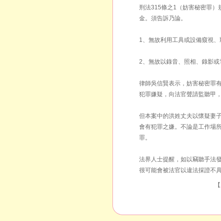
刑法315條之1（妨害秘密罪
金。須告訴乃論。
1、無故利用工具或設備窺視
2、無故以錄音、照相、錄影
律師吳信賢表示，妨害秘密罪
犯罪嫌疑，向法官聲請監聽甲
但本案中的洪姓丈夫以懷疑妻
會有犯罪之嫌。不論是工作場
罪。
法界人士提醒，如以竊聽手法
很可能會被法官以違法採證不具
【