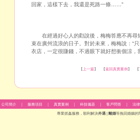
回家，這樣下去，我還是死路一條……”
在經過好心人的勸說後，梅梅答應不再尋短
束在廣州流浪的日子。對於未來，梅梅說：“
衣店，一定很賺錢，不過眼下就好想衝個涼，
【
上一篇
】 【
返回真實案例
】 【
公司簡介
｜
服務項目
｜
真實案例
｜
科技儀器
｜
客戶問答
｜
法律
專業抓姦服務，順利解決
外遇
|
離婚
等挽回婚姻的問題 