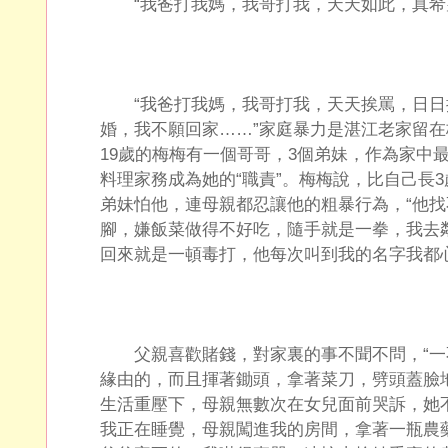
“我爸打我媽，我哥打我，天天如此，真希
“我爸打我媽，我哥打我，天天挨罵，日日
婚，我不願回家……”家庭暴力是湛江老家留
19歲的梅梅有一個哥哥，3個弟妹，作為家中
料理家務成為她的“職責”。梅梅說，比自己長
弟妹怕他，連母親都忍讓他的粗暴行為，“他
腳，嫌飯菜做得不好吃，隨手就是一拳，我去
回來就是一頓毒打，他每次叫到我的名字我都
父親喜歡賭錢，對家裏的事不聞不問，“一
緣由的，而且揮著鋤頭，拿著菜刀，劈頭蓋臉
生活重壓下，母親無數次在女兒面前哭訴，她
我正在睡覺，母親闖進我的房間，拿著一瓶農