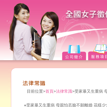
目前位置>
首頁
>
法律常識
>受家暴又生重病 
●
受家暴又生重病 母親怕丟臉不願離婚 花樣少