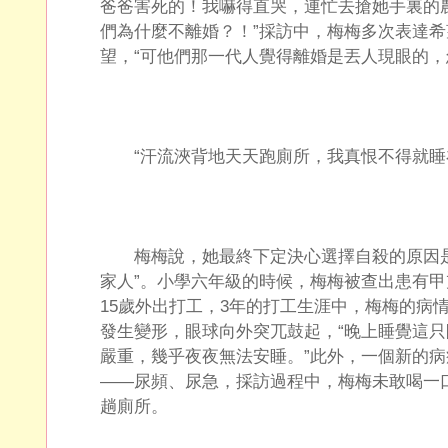
爸爸害死的！我嚇得直哭，連忙去搶她手裏的
們為什麼不離婚？！”採訪中，梅梅多次表達
望，“可他們那一代人覺得離婚是丟人現眼的，
“汗流浹背地天天跑廁所，我真恨不得就睡
梅梅說，她最終下定決心選擇自殺的原因是
家人”。小學六年級的時候，梅梅被查出患有
15歲外出打工，3年的打工生涯中，梅梅的病
發生變形，眼球向外突兀鼓起，“晚上睡覺這
嚴重，幾乎夜夜無法安睡。”此外，一個新的
——尿頻、尿急，採訪過程中，梅梅未敢喝一
趟廁所。