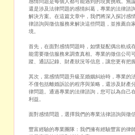
感情問題是每個人都可能遇到的現實挑戰。無
還是涉及法律問題的感情糾葛，專業的法律諮
解決方案。在這篇文章中，我們將深入探討感
律諮詢與徵信服務來解決這些問題，並推薦自
境。
首先，在面對感情問題時，如懷疑配偶出軌或
能需要徵信服務來調查真相。專業的徵信公司
蹤、通話記錄、財產狀況等信息，讓您更有把
其次，當感情問題升級至婚姻糾紛時，專業的
不僅包括離婚訴訟的程序與策略，還涉及財產
律問題。通過專業的法律諮詢，您可以為自己
利益。
面對感情問題，選擇我們的專業法律諮詢與徵
豐富經驗的專業團隊：我們擁有經驗豐富的律