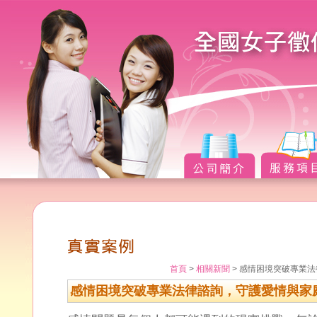
首頁
>
相關新聞
> 感情困境突破專業
感情困境突破專業法律諮詢，守護愛情與家