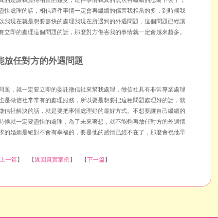
真的是讓我覺得相當的難受，這件事情我真的無法再繼續的忍耐下去了，
盡快處理的話，相信這件事情一定會再繼續的傷害我相當的多，到時候我
以我現在就是想要盡快的處理我現在所遇到的外遇問題，這個問題已經讓
有立即的處理這個問題的話，那麼對方傷害我的事情就一定會越來越多。
能放任對方的外遇問題
問題，就一定要立即的委託徵信社來幫我處理，徵信社具有非常專業處理
也是徵信社常常有的處理服務，所以要是想要把這種問題處理好的話，就
徵信社解決的話，就是要把事情處理好的最好方式。不想要讓自己繼續的
時候就一定要盡快的處理，為了未來著想，就不能夠再放任對方的外遇情
求的婚姻是絕對不會有幸福的，要是他的感情已經不在了，那麼會祝他早
上一篇
】 【
返回真實案例
】 【
下一篇
】