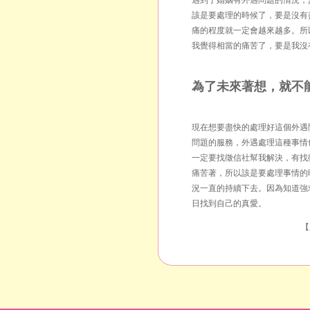
遇到了婚姻有外遇問題的情況，
該是要處理的時候了，要是沒有
痛的程度就一定會越來越多。所
我覺得相當的痛苦了，要是我沒
為了未來著想，就不
現在想要盡快的處理好這個外遇
問題的服務，外遇處理這種事情
一定要找徵信社幫我解決，有找
痛苦著，所以該是要處理事情的
況一直的持續下去。因為知道強
日找到自己的真愛。
【