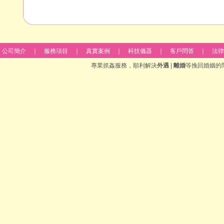
公司簡介
｜
服務項目
｜
真實案例
｜
科技儀器
｜
客戶問答
｜
法律
專業抓姦服務，順利解決
外遇
|
離婚
等挽回婚姻的問題 