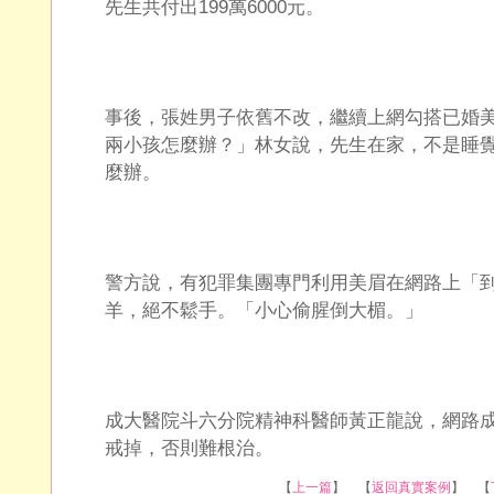
先生共付出199萬6000元。
事後，張姓男子依舊不改，繼續上網勾搭已婚
兩小孩怎麼辦？」林女說，先生在家，不是睡
麼辦。
警方說，有犯罪集團專門利用美眉在網路上「
羊，絕不鬆手。「小心偷腥倒大楣。」
成大醫院斗六分院精神科醫師黃正龍說，網路
戒掉，否則難根治。
【
上一篇
】 【
返回真實案例
】 【