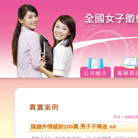
首頁
>
相關新
搞婚外情破財200萬 男子不悔改 ed