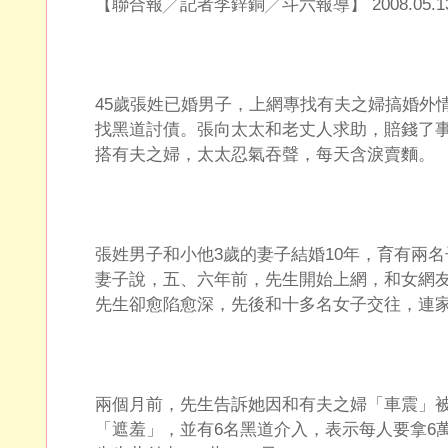
【聯合報╱記者李鋅銅╱斗六報導】 2008.05.1
45歲張姓已婚男子，上網專找有夫之婦搞婚外情
找黑道討債。張向太太和老丈人求助，賠錢了
搭有夫之婦，太太忍氣吞聲，每天含淚賣麵。
張姓男子和小他3歲的妻子結婚10年，育有兩
妻子說，五、六年前，先生開始上網，和女網
先生卻愈陷愈深，先後和十多名女子交往，連
兩個月前，先生告訴她因和有夫之婦「車震」被
「遮羞」，並有6名黑道介入，表示每人要拿6萬