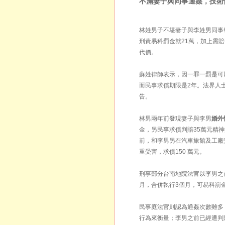
不滿妻子與同事通姦，技術
林姓男子不堪妻子與李姓男同事
刑責易科罰金就21萬，加上需
代價。
蘇姓律師表示，因一罪一罰是可
而民事求償期限是2年。法界人
告。
林男兩年前發現妻子與李男
婚外
金，另民事求償判賠35萬元精
前，和李男另在汽車旅館及工廠
重受害，求償150 萬元。
刑事部分台南地院法官以李男之
月，合併執行3個月，可易科罰
民事庭法官則認為通姦次數雖多
行為來衡量；李男之前已經遭判