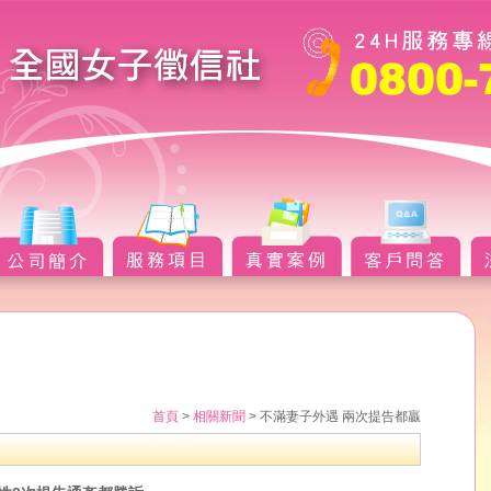
首頁
>
相關新聞
> 不滿妻子外遇 兩次提告都贏