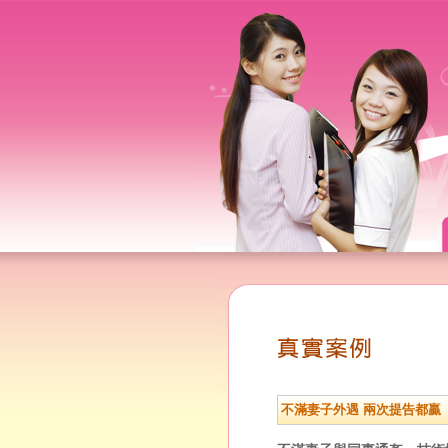
不滿妻子外遇 兩次提告都贏