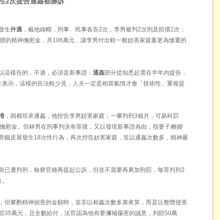
性2次提告通姦都勝訴
發生
外遇
，戴他綠帽，刑事、民事各告2次，李男被判2次刑及賠償2次；
賠償的精神撫慰金，共106萬元，讓李男付出較一般妨害家庭案更為慘重的
以這樣告的，不過，必須是新事證；
通姦
部分從知悉起需在半年內提告，
士表示，這樣的告法較少見，人夫一定是相當氣憤才會「技術性」重複提
情
，因都坦承通姦，他控告李男妨害家庭；一審判刑3個月，可易科罰
神撫慰金。但林男在刑事判決有罪後，又以發現新事證為由，指妻子
離婚
旁鐵皮屋發生18次性行為，再次控告妨害家庭，並以通姦次數多，精神嚴
前已遭判刑，檢察官雖再提起公訴，但並不需要再累加刑罰，每罪判刑2
金。
，但審酌精神損害的金額時，並非以相姦次數多寡來算，而是以整體侵害
賠35萬元，且全數給付，法官認為他有要彌補傷害的誠意，判賠50萬