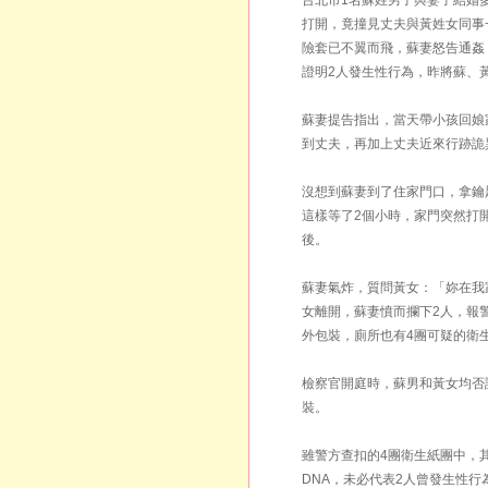
台北市1名蘇姓男子與妻子結婚
打開，竟撞見丈夫與黃姓女同事
險套已不翼而飛，蘇妻怒告通姦
證明2人發生性行為，昨將蘇、
蘇妻提告指出，當天帶小孩回娘
到丈夫，再加上丈夫近來行跡詭
沒想到蘇妻到了住家門口，拿鑰
這樣等了2個小時，家門突然打
後。
蘇妻氣炸，質問黃女：「妳在我
女離開，蘇妻憤而攔下2人，報
外包裝，廁所也有4團可疑的衛
檢察官開庭時，蘇男和黃女均否
裝。
雖警方查扣的4團衛生紙團中，
DNA，未必代表2人曾發生性